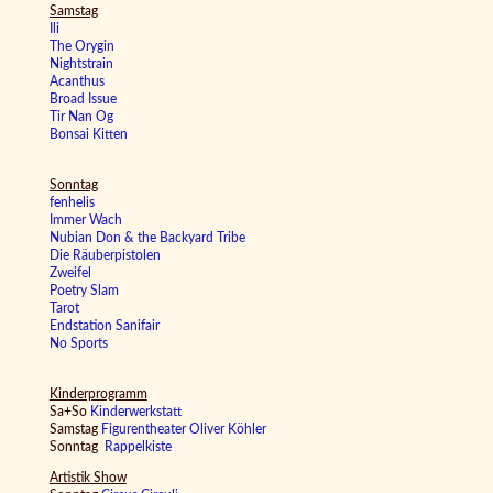
Samstag
Ili
The Orygin
Nightstrain
Acanthus
Broad Issue
Tir Nan Og
Bonsai Kitten
Sonntag
fenhelis
Immer Wach
Nubian Don & the Backyard Tribe
Die Räuberpistolen
Zweifel
Poetry Slam
Tarot
Endstation Sanifair
No Sports
Kinderprogramm
Sa+So
Kinderwerkstatt
Samstag
Figurentheater Oliver Köhler
Sonntag
Rappelkiste
Artistik Show