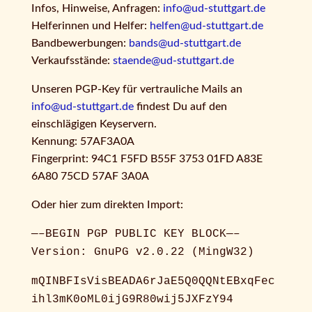
Infos, Hinweise, Anfragen:
info@ud-stuttgart.de
Helferinnen und Helfer:
helfen@ud-stuttgart.de
Bandbewerbungen:
bands@ud-stuttgart.de
Verkaufsstände:
staende@ud-stuttgart.de
Unseren PGP-Key für vertrauliche Mails an
info@ud-stuttgart.de
findest Du auf den
einschlägigen Keyservern.
Kennung: 57AF3A0A
Fingerprint: 94C1 F5FD B55F 3753 01FD A83E
6A80 75CD 57AF 3A0A
Oder hier zum direkten Import:
—–BEGIN PGP PUBLIC KEY BLOCK—–
Version: GnuPG v2.0.22 (MingW32)
mQINBFIsVisBEADA6rJaE5Q0QQNtEBxqFec
ihl3mK0oML0ijG9R80wij5JXFzY94