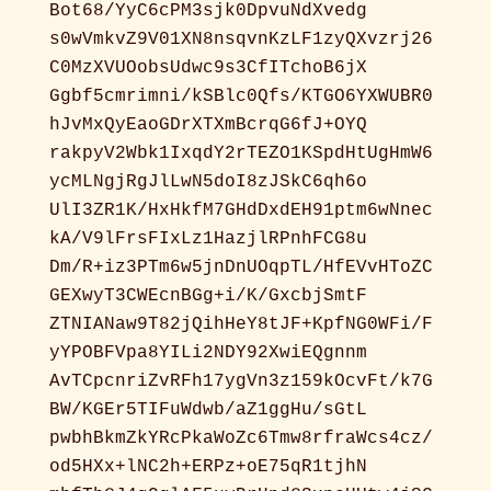
Bot68/YyC6cPM3sjk0DpvuNdXvedg
s0wVmkvZ9V01XN8nsqvnKzLF1zyQXvzrj26
C0MzXVUOobsUdwc9s3CfITchoB6jX
Ggbf5cmrimni/kSBlc0Qfs/KTGO6YXWUBR0
hJvMxQyEaoGDrXTXmBcrqG6fJ+OYQ
rakpyV2Wbk1IxqdY2rTEZO1KSpdHtUgHmW6
ycMLNgjRgJlLwN5doI8zJSkC6qh6o
UlI3ZR1K/HxHkfM7GHdDxdEH91ptm6wNnec
kA/V9lFrsFIxLz1HazjlRPnhFCG8u
Dm/R+iz3PTm6w5jnDnUOqpTL/HfEVvHToZC
GEXwyT3CWEcnBGg+i/K/GxcbjSmtF
ZTNIANaw9T82jQihHeY8tJF+KpfNG0WFi/F
yYPOBFVpa8YILi2NDY92XwiEQgnnm
AvTCpcnriZvRFh17ygVn3z159kOcvFt/k7G
BW/KGEr5TIFuWdwb/aZ1ggHu/sGtL
pwbhBkmZkYRcPkaWoZc6Tmw8rfraWcs4cz/
od5HXx+lNC2h+ERPz+oE75qR1tjhN