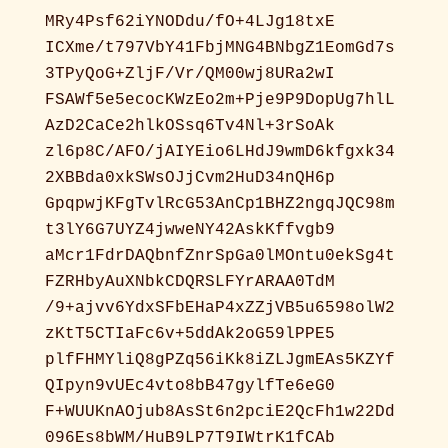
MRy4Psf62iYNODdu/fO+4LJg18txE
ICXme/t797VbY41FbjMNG4BNbgZ1EomGd7s
3TPyQoG+ZljF/Vr/QM00wj8URa2wI
FSAWf5e5ecocKWzEo2m+Pje9P9DopUg7hlL
AzD2CaCe2hlkOSsq6Tv4Nl+3rSoAk
zl6p8C/AFO/jAIYEio6LHdJ9wmD6kfgxk34
2XBBda0xkSWsOJjCvm2HuD34nQH6p
GpqpwjKFgTvlRcG53AnCp1BHZ2ngqJQC98m
t3lY6G7UYZ4jwweNY42AskKffvgb9
aMcr1FdrDAQbnfZnrSpGa0lMOntu0ekSg4t
FZRHbyAuXNbkCDQRSLFYrARAA0TdM
/9+ajvv6YdxSFbEHaP4xZZjVB5u6598olW2
zKtT5CTIaFc6v+5ddAk2oG59lPPE5
plfFHMYliQ8gPZq56iKk8iZLJgmEAs5KZYf
QIpyn9vUEc4vto8bB47gylfTe6eG0
F+WUUKnAOjub8AsSt6n2pciE2QcFh1w22Dd
096Es8bWM/HuB9LP7T9IWtrK1fCAb