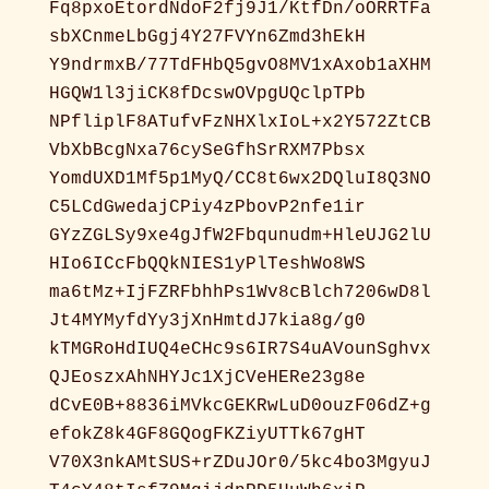
Fq8pxoEtordNdoF2fj9J1/KtfDn/oORRTFa
sbXCnmeLbGgj4Y27FVYn6Zmd3hEkH
Y9ndrmxB/77TdFHbQ5gvO8MV1xAxob1aXHM
HGQW1l3jiCK8fDcswOVpgUQclpTPb
NPfliplF8ATufvFzNHXlxIoL+x2Y572ZtCB
VbXbBcgNxa76cySeGfhSrRXM7Pbsx
YomdUXD1Mf5p1MyQ/CC8t6wx2DQluI8Q3NO
C5LCdGwedajCPiy4zPbovP2nfe1ir
GYzZGLSy9xe4gJfW2Fbqunudm+HleUJG2lU
HIo6ICcFbQQkNIES1yPlTeshWo8WS
ma6tMz+IjFZRFbhhPs1Wv8cBlch7206wD8l
Jt4MYMyfdYy3jXnHmtdJ7kia8g/g0
kTMGRoHdIUQ4eCHc9s6IR7S4uAVounSghvx
QJEoszxAhNHYJc1XjCVeHERe23g8e
dCvE0B+8836iMVkcGEKRwLuD0ouzF06dZ+g
efokZ8k4GF8GQogFKZiyUTTk67gHT
V70X3nkAMtSUS+rZDuJOr0/5kc4bo3MgyuJ