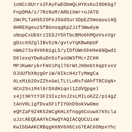
1oNCc0Urrx2FAyFwEObmQLHYKsKuI0OKGg7
FnpDMA/z/7RzNuM/ARb1Xmr+oJATO
2WcPLTaHS5IOFeJSGdSur3DpEZXmoquuiAQ
0HRE8geuzSfBGnoqgKpZJzf3Wwdym
uNopCxUE6rzIEDJY5hTbcBMo6hMQoVsxVgr
gDsc89ZglIBv5zN/gvtvYqKBwHpUF
nWm273x9V8hN1gLS/yIDfUWn5hH9e6NQwd1
D6lexqYDw6uDn5sfaoUW3fMcrZC8H
MPJKwmrykrFmViPql76rWtJ80ebt8qptvxV
OJUUfbXNygOriW/HIkcH4zTyMmgCa
8LxMib2OvZZhxGeLTLtLuRsfdAhfTRCUqN+
HCn2SsiM4l6rDXdHiqnl1ZdVQpgel
x4jt9KYtY3F23IxzXnJ2sLMILoKZZ/p14gZ
tAnV0LigfDva5FifIYOnD9okVwOmo
eQFZaF9Z4K52mCgKHLXfnqg6CouwX7khcla
uJzcAEQEAAYkCHwQYAQIACQUCUixW
KwIbDAAKCRBqgHXNV686CsG7EAC6ONpxYhc