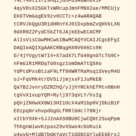
T4cY48tIsfZ9MqijdnPD5HuWh6xiP
4qyV0sX2SGkTxWRcupJmnFMNX2ae/MMCUjy
EK6TVmGagEk9zv8CCTc+z4wARAQAB
tCRVJkQgU3R1dHRnYXJ0IDxpbmZvQHVkLXN
0dXR0Z2FydC5kZT6JAjkEEwECACMF
AlIsVisCGwMHCwkIBwMCAQYVCAIJCgsEFgI
DAQIeAQIXgAAKCRBqgHXNV686Cs9N
D/4jYVgytW7I4+X7adX7LfG40gnGTcTG9C+
nFmG1R1MRDqTG0sgz1omDmATtQS8o
YdPtdPxsBtzaF9Lff08WRTMaMsq1SVeyM4O
oJ+FqVMk4trDVSiJjmjxxF1JuMkEB
QaTB2JvnryDZRZhQ/yJjhYRCkhEfMtv0BnH
tgVvX1vupYQM+Rylj973qVLY/hsIg
pQnjZN8wXX0W13HI1OcX4aM1bp0VjDbzB1F
EOipqNrxhvpdGgGLfRRl6HclT0Njr
xItbY9XK+5JJ2nAXS0BU0CjwCQNt2SuqPpm
ThhgnWiwvKzpaxZ9vX5wo4cbUKuik
u4uvG+MldB7bGKYaVcT1ODbCGYluEE6ErxJ