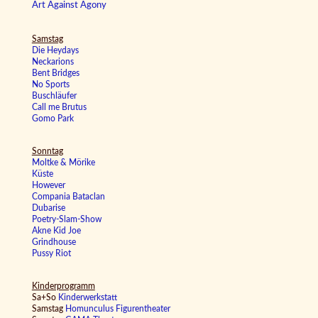
Art Against Agony
Samstag
Die Heydays
Neckarions
Bent Bridges
No Sports
Buschläufer
Call me Brutus
Gomo Park
Sonntag
Moltke & Mörike
Küste
However
Compania Bataclan
Dubarise
Poetry-Slam-Show
Akne Kid Joe
Grindhouse
Pussy Riot
Kinderprogramm
Sa+So
Kinderwerkstatt
Samstag
Homunculus Figurentheater