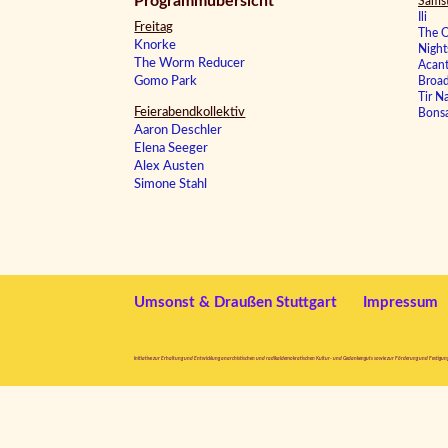
Programmübersicht
Sams
Ili
Freitag
The O
Knorke
Night
The Worm Reducer
Acan
Gomo Park
Broad
Tir N
Feierabendkollektiv
Bonsa
Aaron Deschler
Elena Seeger
Alex Austen
Simone Stahl
Umsonst & Draußen Stuttgart
Impressum
Initiative zur Erhaltung und Entwicklung anarchistischen und radikaldemokratischen Kultur- und Gedankenguts sowie zur Förderung und Festigun