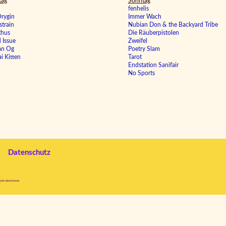
tag
Sonntag
fenhelis
rygin
Immer Wach
strain
Nubian Don & the Backyard Tribe
thus
Die Räuberpistolen
 Issue
Zweifel
an Og
Poetry Slam
i Kitten
Tarot
Endstation Sanifair
No Sports
Datenschutz
g der Lebensfreude