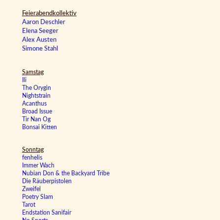
Feierabendkollektiv
Aaron Deschler
Elena Seeger
Alex Austen
Simone Stahl
Samstag
Ili
The Orygin
Nightstrain
Acanthus
Broad Issue
Tir Nan Og
Bonsai Kitten
Sonntag
fenhelis
Immer Wach
Nubian Don & the Backyard Tribe
Die Räuberpistolen
Zweifel
Poetry Slam
Tarot
Endstation Sanifair