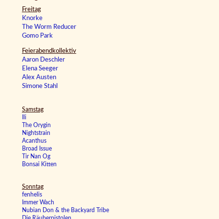
Freitag
Knorke
The Worm Reducer
Gomo Park
Feierabendkollektiv
Aaron Deschler
Elena Seeger
Alex Austen
Simone Stahl
Samstag
Ili
The Orygin
Nightstrain
Acanthus
Broad Issue
Tir Nan Og
Bonsai Kitten
Sonntag
fenhelis
Immer Wach
Nubian Don & the Backyard Tribe
Die Räuberpistolen