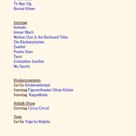
Tir Nan Og
Bonsai Kitten
Sonntag
fenhelis
Immer Wach
Nubian Don & the Backyard Tribe
Die Räuberpistolen
Zweifel
Poetry Slam
Tarot
Endstation Sanifair
No Sports
Kinderprogramm
Sa+So
Kinderwerkstatt
Samstag
Figurentheater Oliver Köhler
Sonntag
Rappelkiste
Artistik Show
Sonntag
Circus Circuli
Yoga
Sa+Sp
Yoga by Brigitta