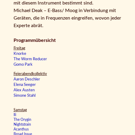
mit diesem Instrument bestimmt sind.
Michael Deak – E-Bass/ Moog in Verbindung mit
Geräten, die in Frequenzen eingreifen, wovon jeder
Experte abrät.
Programmübersicht
Freitag
Knorke
The Worm Reducer
Gomo Park
Feierabendkollektiv
Aaron Deschler
Elena Seeger
Alex Austen
Simone Stahl
Samstag
Ili
The Orygin
Nightstrain
Acanthus
Broad Issue