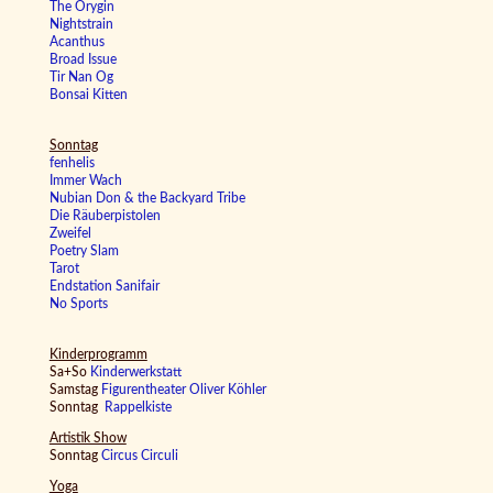
The Orygin
Nightstrain
Acanthus
Broad Issue
Tir Nan Og
Bonsai Kitten
Sonntag
fenhelis
Immer Wach
Nubian Don & the Backyard Tribe
Die Räuberpistolen
Zweifel
Poetry Slam
Tarot
Endstation Sanifair
No Sports
Kinderprogramm
Sa+So
Kinderwerkstatt
Samstag
Figurentheater Oliver Köhler
Sonntag
Rappelkiste
Artistik Show
Sonntag
Circus Circuli
Yoga