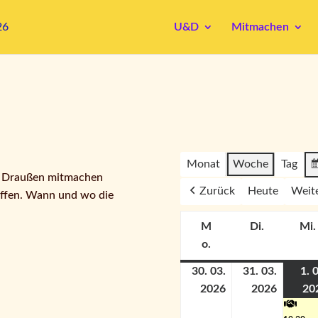
U&D
Mitmachen
Monat
Woche
Tag
& Draußen mitmachen
Zurück
Heute
Weit
effen. Wann und wo die
M
Di.
Mi.
Dienstag
o.
Montag
30. 03.
31. 03.
1. 
2026
2026
20
30.
31.
März
März