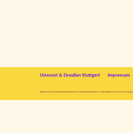
Umsonst & Draußen Stuttgart
Impressum
Initiative zur Erhaltung und Entwicklung anarchistischen und radikaldemokratischen Kultur- und Gedankenguts sowie zur Förderung und Festigun