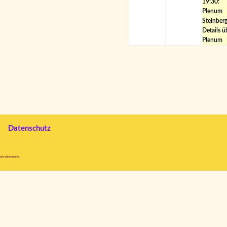
19:30:
2026
2026
Plenum
Steinberg
Details ü
Plenum
Datenschutz
g der Lebensfreude