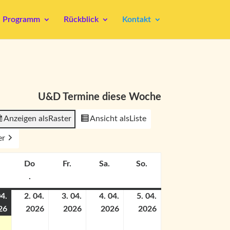
Programm
Rückblick
Kontakt
U&D Termine diese Woche
Anzeigen als
Raster
Ansicht als
Liste
er
Do
Fr.
Sa.
So.
Mittwoch
Freitag
Samstag
Sonntag
.
Donnerstag
04.
2. 04.
3. 04.
4. 04.
5. 04.
26
2026
2026
2026
2026
1.
(1
2.
3.
4.
5.
April
Veranstaltung)
April
April
April
April